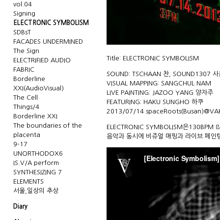
vol.04
Signing
ELECTRONIC SYMBOLISM
SDBsT
FACADES UNDERMINED
The Sign
Title: ELECTRONIC SYMBOLISM
ELECTRIFIED AUDIO
FABRIC
SOUND: TSCHAAN 찬, SOUND1307 
Borderline
VISUAL MAPPING: SANGCHUL NAM
XXI(AudioVisual)
LIVE PAINTING: JAZOO YANG 양자주
The Cell
FEATURING: HAKU SUNGHO 하쿠
Things/4
2013/07/14
spaceRoots
(Busan)@
VA
Borderline XXI
The boundaries of the
ELECTRONIC SYMBOLISM은130B
placenta
음악과 동시에 비쥬얼 매핑과 라이브 페인
9-17
UNORTHODOX6
IS.V/A perform
SYNTHESIZING 7
ELEMENTS
서울,일상의 추상
Diary