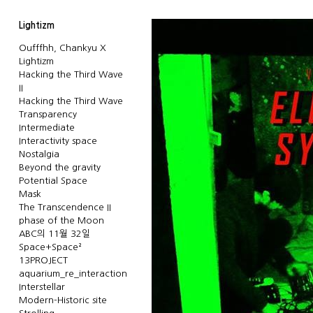
Lightizm
Oufffhh, Chankyu X
Lightizm
Hacking the Third Wave
II
Hacking the Third Wave
Transparency
Intermediate
Interactivity space
Nostalgia
Beyond the gravity
Potential Space
Mask
The Transcendence II
phase of the Moon
ABC의 11월 32일
Space+Space²
13PROJECT
aquarium_re_interaction
Interstellar
Modern-Historic site