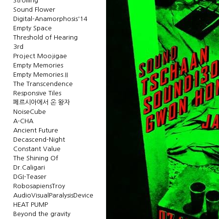
Strolling
Sound Flower
Digital-Anamorphosis'14
Empty Space
Threshold of Hearing
3rd
Project Moojigae
Empty Memories
Empty Memories.II
The Transcendence
Responsive Tiles
페르시아에서 온 왕자
NoiseCube
A-CHA
Ancient Future
Decascend-Night
Constant Value
The Shining Of
Dr.Caligari
DGI-Teaser
RobosapiensTroy
AudioVisualParalysisDevice
HEAT PUMP
Beyond the gravity